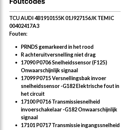
Foutcodes
TCU AUDI 4B1910155K 01J927156JK TEMIC
00402417A3
Fouten:
PRNDS gemarkeerd in het rood
R achteruitversnelling niet drag
17090 P0706 Snelheidssensor (F125)
Onwaarschijnlijk signaal
17099 P0715 Versnellingsbak invoer
snelheidssensor -G182 Elektrische fout in
het circuit
17100 P0716 Transmissiesnelheid
invoerschakelaar -G182 Onwaarschijnlijk
signaal
17101 P0717 Transmissie ingangssnelheid