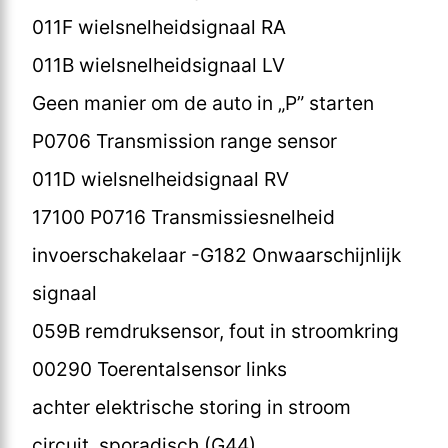
011F wielsnelheidsignaal RA
011B wielsnelheidsignaal LV
Geen manier om de auto in „P” starten
P0706 Transmission range sensor
011D wielsnelheidsignaal RV
17100 P0716 Transmissiesnelheid
invoerschakelaar -G182 Onwaarschijnlijk
signaal
059B remdruksensor, fout in stroomkring
00290 Toerentalsensor links
achter elektrische storing in stroom
circuit, sporadisch (G44)