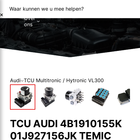
Waar kunnen we u mee helpen?
Over
Home
Reparaties
Reparatieformulier
Foutcodes
Co
ons
Over ons
Nieuws
Audi
TCU Multitronic / Hytronic VL300
TCU AUDI 4B1910155K
01J927156JK TEMIC