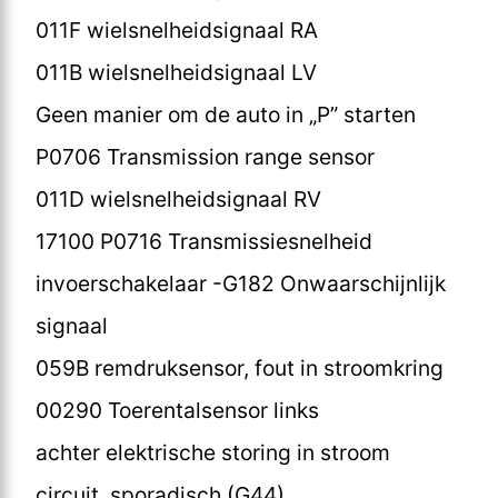
011F wielsnelheidsignaal RA
011B wielsnelheidsignaal LV
Geen manier om de auto in „P” starten
P0706 Transmission range sensor
011D wielsnelheidsignaal RV
17100 P0716 Transmissiesnelheid
invoerschakelaar -G182 Onwaarschijnlijk
signaal
059B remdruksensor, fout in stroomkring
00290 Toerentalsensor links
achter elektrische storing in stroom
circuit, sporadisch (G44)