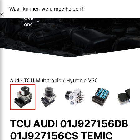
Waar kunnen we u mee helpen?
Over
Home
Reparaties
Reparatieformulier
Foutcodes
Co
ons
Over ons
Nieuws
Audi
TCU Multitronic / Hytronic V30
TCU AUDI 01J927156DB
01J927156CS TEMIC