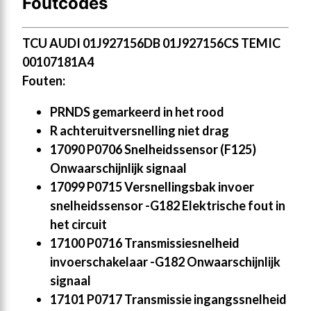
Foutcodes
TCU AUDI 01J927156DB 01J927156CS TEMIC
00107181A4
Fouten:
PRNDS gemarkeerd in het rood
R achteruitversnelling niet drag
17090 P0706 Snelheidssensor (F125)
Onwaarschijnlijk signaal
17099 P0715 Versnellingsbak invoer
snelheidssensor -G182 Elektrische fout in
het circuit
17100 P0716 Transmissiesnelheid
invoerschakelaar -G182 Onwaarschijnlijk
signaal
17101 P0717 Transmissie ingangssnelheid