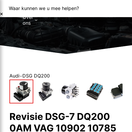
Waar kunnen we u mee helpen?
Over
Home
Reparaties
Reparatieformulier
Foutcodes
Co
ons
Over ons
Nieuws
Audi
DSG DQ200
Revisie DSG-7 DQ200
0AM VAG 10902 10785