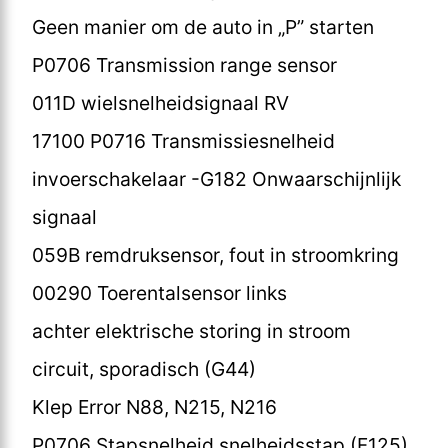
Geen manier om de auto in „P” starten
P0706 Transmission range sensor
011D wielsnelheidsignaal RV
17100 P0716 Transmissiesnelheid
invoerschakelaar -G182 Onwaarschijnlijk
signaal
059B remdruksensor, fout in stroomkring
00290 Toerentalsensor links
achter elektrische storing in stroom
circuit, sporadisch (G44)
Klep Error N88, N215, N216
P0706 Stapsnelheid snelheidsstap (F125)