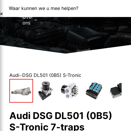
Waar kunnen we u mee helpen?
Over
Home
Reparaties
Reparatieformulier
Foutcodes
Co
ons
Over ons
Nieuws
Audi
DSG DL501 (0B5) S-Tronic
Audi DSG DL501 (0B5)
S-Tronic 7-traps