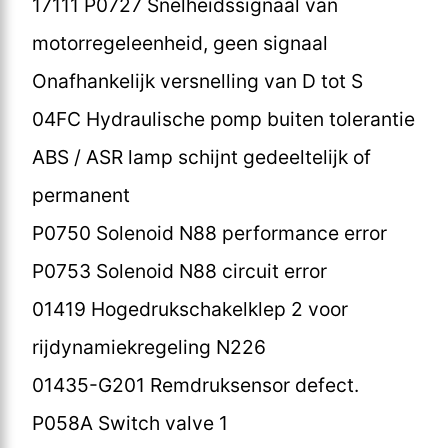
17111 P0727 Snelheidssignaal van
motorregeleenheid, geen signaal
Onafhankelijk versnelling van D tot S
04FC Hydraulische pomp buiten tolerantie
ABS / ASR lamp schijnt gedeeltelijk of
permanent
P0750 Solenoid N88 performance error
P0753 Solenoid N88 circuit error
01419 Hogedrukschakelklep 2 voor
rijdynamiekregeling N226
01435-G201 Remdruksensor defect.
P058A Switch valve 1