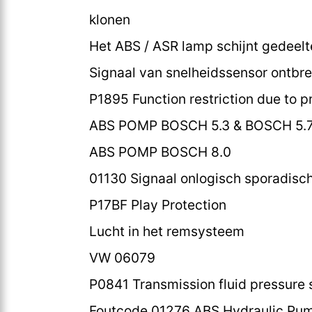
klonen
Het ABS / ASR lamp schijnt gedeelt
Signaal van snelheidssensor ontbre
P1895 Function restriction due to p
ABS POMP BOSCH 5.3 & BOSCH 5.
ABS POMP BOSCH 8.0
01130 Signaal onlogisch sporadisc
P17BF Play Protection
Lucht in het remsysteem
VW 06079
P0841 Transmission fluid pressure s
Foutcode 01276 ABS Hydraulic Pum