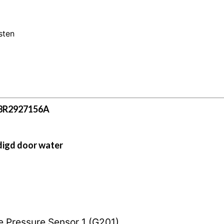
sten
s 8R2927156A
adigd door water
e Pressure Sensor 1 (G201)