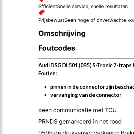
Efficiënt
Snelle service, snelle resultaten
Prijsbewust
Geen hoge of onverwachte ko
Omschrijving
Foutcodes
Audi DSG DL501 (0B5) S-Tronic 7-trap
Fouten:
pinnen in de connector zijn besch
vervanging van de connector
geen communicatie met TCU
PRNDS gemarkeerd in het rood
059B de druksensor verkeerd; Brak