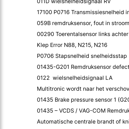
011D wielsnelheidsignaal RV
17100 P0716 Transmissiesnelheid i
059B remdruksensor, fout in stroom
00290 Toerentalsensor links achter 
Klep Error N88, N215, N216
P0706 Stapsnelheid snelheidsstap (
01435-G201 Remdruksensor defect;
0122 wielsnelheidsignaal LA
Multitronic wordt naar het versch
01435 Brake pressure sensor 1 (G2
01435 – VCDS / VAG-COM Remdruk 
Automatische centrale brandt of kn