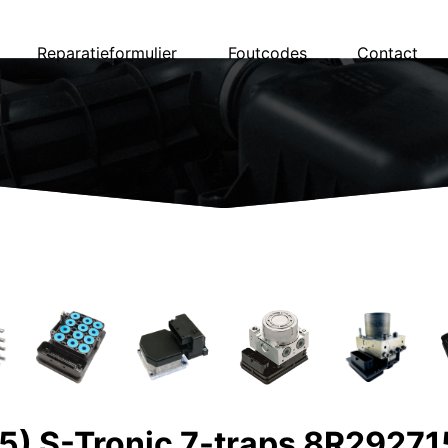
Reparatieformulier
Foutcodes
Contact
5) S-Tronic 7-traps 8R2927