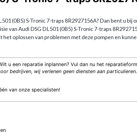
1 (0B5) S-Tronic 7-traps 8R2927156A? Dan bent u bij ons 
revisie van Audi DSG DL501 (0B5) S-Tronic 7-traps 8R2927
 het oplossen van problemen met deze pompen en kunnen u
Wilt u een reparatie inplannen? Vul dan nu het reparatieformu
or bedrijven, wij verlenen geen diensten aan particulieren.
één van onze specialisten!
men