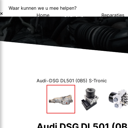
Waar kunnen we u mee helpen?
Home
Over ons
Reparaties
Over ons
Nieuws
Audi
DSG DL501 (0B5) S-Tronic
Audi DSG DL501 (0B