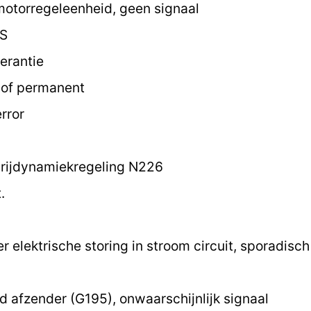
motorregeleenheid, geen signaal
 S
erantie
k of permanent
rror
 rijdynamiekregeling N226
.
 elektrische storing in stroom circuit, sporadisc
 afzender (G195), onwaarschijnlijk signaal