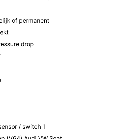
elijk of permanent
ekt
ressure drop
7
h
ensor / switch 1
p (V64) Audi VW Seat