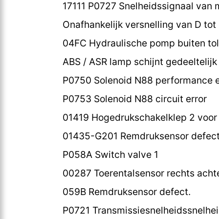
17111 P0727 Snelheidssignaal van 
Onafhankelijk versnelling van D tot
04FC Hydraulische pomp buiten tol
ABS / ASR lamp schijnt gedeeltelij
P0750 Solenoid N88 performance e
P0753 Solenoid N88 circuit error
01419 Hogedrukschakelklep 2 voor
01435-G201 Remdruksensor defect
P058A Switch valve 1
00287 Toerentalsensor rechts achter
059B Remdruksensor defect.
P0721 Transmissiesnelheidssnelheid