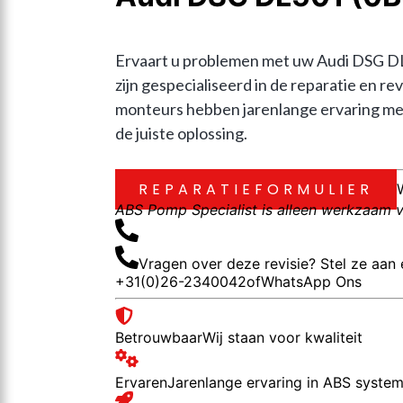
Ervaart u problemen met uw Audi DSG DL50
zijn gespecialiseerd in de reparatie en 
monteurs hebben jarenlange ervaring met
de juiste oplossing.
REPARATIEFORMULIER
ABS Pomp Specialist is alleen werkzaam vo
Vragen over deze revisie? Stel ze aan 
+31(0)26-2340042
of
WhatsApp Ons
Betrouwbaar
Wij staan voor kwaliteit
Ervaren
Jarenlange ervaring in ABS syste