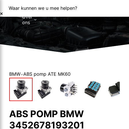
Waar kunnen we u mee helpen?
Over
Home
Reparaties
Reparatieformulier
Foutcodes
Co
ons
Over ons
Nieuws
BMW
ABS pomp ATE MK60
ABS POMP BMW
3452678193201