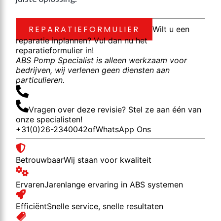
REPARATIEFORMULIER
Wilt u een
reparatie inplannen? Vul dan nu het
reparatieformulier in!
ABS Pomp Specialist is alleen werkzaam voor
bedrijven, wij verlenen geen diensten aan
particulieren.
Vragen over deze revisie? Stel ze aan één van
onze specialisten!
+31(0)26-2340042
of
WhatsApp Ons
Betrouwbaar
Wij staan voor kwaliteit
Ervaren
Jarenlange ervaring in ABS systemen
Efficiënt
Snelle service, snelle resultaten