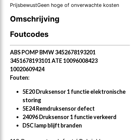
Prijsbewust
Geen hoge of onverwachte kosten
Omschrijving
Foutcodes
ABS POMP BMW 3452678193201
3451678193101 ATE 10096008423
10020609424
Fouten:
5E20 Druksensor 1 functie elektronische
storing
5E24 Remdruksensor defect
24096 Druksensor 1 functie verkeerd
DSC lamp blijft branden