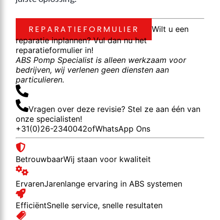
REPARATIEFORMULIER
Wilt u een
reparatie inplannen? Vul dan nu het
reparatieformulier in!
ABS Pomp Specialist is alleen werkzaam voor
bedrijven, wij verlenen geen diensten aan
particulieren.
Vragen over deze revisie? Stel ze aan één van
onze specialisten!
+31(0)26-2340042
of
WhatsApp Ons
Betrouwbaar
Wij staan voor kwaliteit
Ervaren
Jarenlange ervaring in ABS systemen
Efficiënt
Snelle service, snelle resultaten