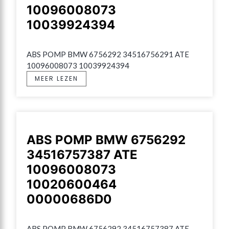
10096008073
10039924394
ABS POMP BMW 6756292 34516756291 ATE 
10096008073 10039924394
MEER LEZEN
ABS POMP BMW 6756292
34516757387 ATE
10096008073
10020600464
00000686D0
ABS POMP BMW 6756292 34516757387 ATE 