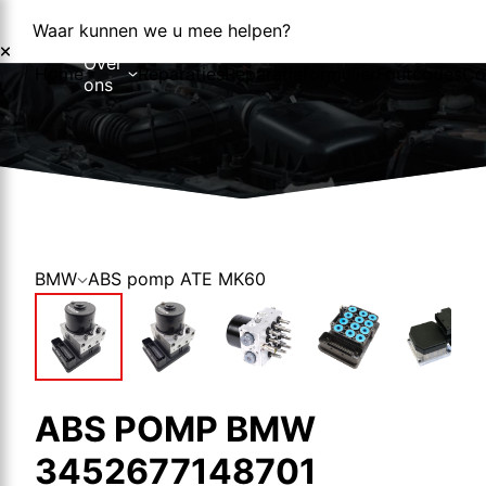
Waar kunnen we u mee helpen?
Over
Home
Reparaties
Reparatieformulier
Foutcodes
Co
ons
Over ons
Nieuws
BMW
ABS pomp ATE MK60
ABS POMP BMW
3452677148701