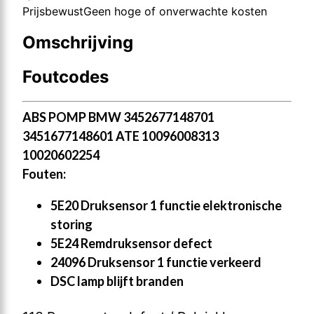
Prijsbewust
Geen hoge of onverwachte kosten
Omschrijving
Foutcodes
ABS POMP BMW 3452677148701
3451677148601 ATE 10096008313
10020602254
Fouten:
5E20 Druksensor 1 functie elektronische
storing
5E24 Remdruksensor defect
24096 Druksensor 1 functie verkeerd
DSC lamp blijft branden