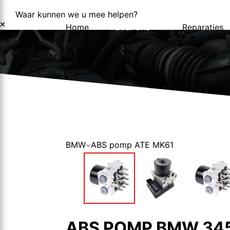
Waar kunnen we u mee helpen?
Home
Over ons
Reparaties
Over ons
Nieuws
BMW
ABS pomp ATE MK61
ABS POMP BMW 345