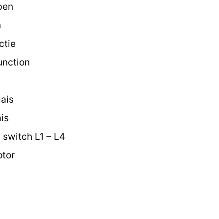
pen
n
ctie
unction
ais
is
switch L1 – L4
tor