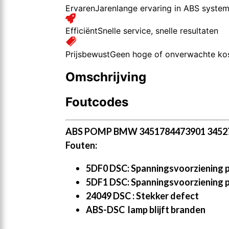
Ervaren
Jarenlange ervaring in ABS syste
Efficiënt
Snelle service, snelle resultaten
Prijsbewust
Geen hoge of onverwachte ko
Omschrijving
Foutcodes
ABS POMP BMW 3451784473901 34527
Fouten:
5DF0 DSC: Spanningsvoorziening p
5DF1 DSC: Spanningsvoorziening p
24049 DSC : Stekker defect
ABS-DSC lamp blijft branden