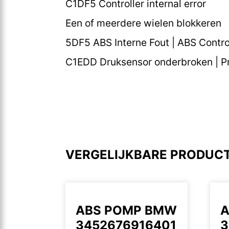
C1DF5 Controller internal error
Een of meerdere wielen blokkeren
5DF5 ABS Interne Fout | ABS Control
C1EDD Druksensor onderbroken | Pr
VERGELIJKBARE PRODUC
ABS POMP BMW
A
3452676916401
3