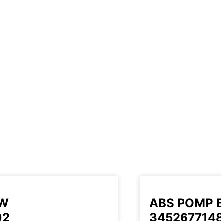
MW
ABS POMP
02
345267714