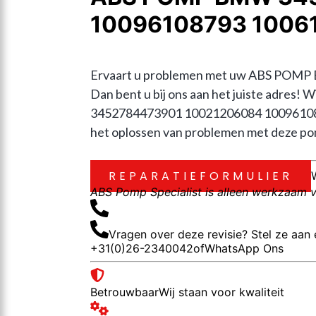
10096108793 1006
Ervaart u problemen met uw ABS POM
Dan bent u bij ons aan het juiste adres!
3452784473901 10021206084 1009610879
het oplossen van problemen met deze pomp
REPARATIEFORMULIER
ABS Pomp Specialist is alleen werkzaam vo
Vragen over deze revisie? Stel ze aan 
+31(0)26-2340042
of
WhatsApp Ons
Betrouwbaar
Wij staan voor kwaliteit