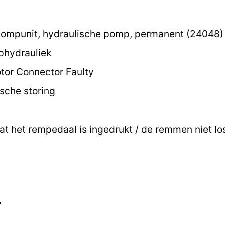
ompunit, hydraulische pomp, permanent (24048)
hydrauliek
or Connector Faulty
ische storing
at het rempedaal is ingedrukt / de remmen niet lo
7