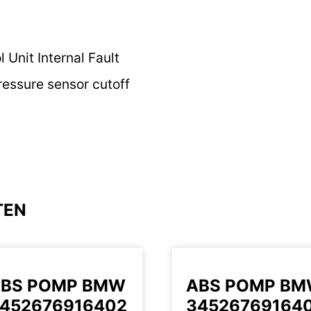
 Unit Internal Fault
essure sensor cutoff
TEN
BS POMP BMW
ABS POMP B
452676916402
34526769164