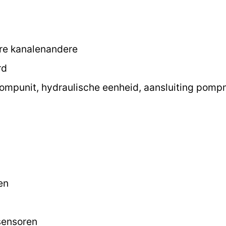
ere kanalenandere
rd
mpunit, hydraulische eenheid, aansluiting pomp
en
sensoren