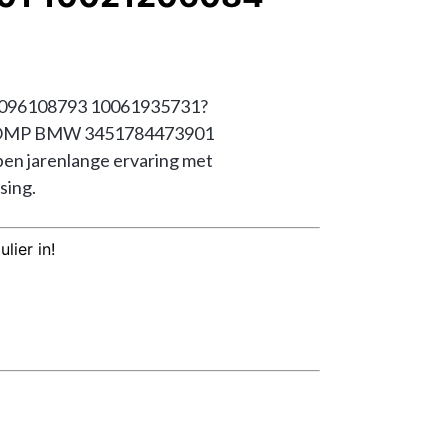
096108793 10061935731? 
 ABS POMP BMW 3451784473901 
 jarenlange ervaring met 
sing.
lier in!