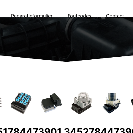
Reparatieformulier
Foutcodes
Contact
1784473901 34527844739