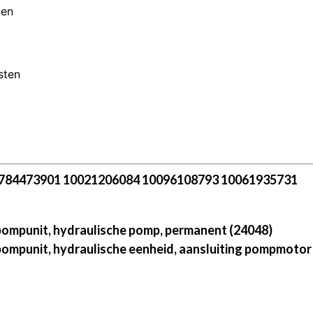
men
sten
84473901 10021206084 10096108793 10061935731
ompunit, hydraulische pomp, permanent (24048)
ompunit, hydraulische eenheid, aansluiting pompmotor