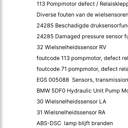
113 Pompmotor defect / Relaisklep
Diverse fouten van de wielsensore
24285 Beschadigde druksensorfun
24285 Damaged pressure sensor f
32 Wielsnelheidssensor RV
foutcode 113 pompmotor, defect rel
foutcode 71 pompmotor, defect rela
EGS 005088 Sensors, transmission 
BMW 5DF0 Hydraulic Unit Pump Mo
30 Wielsnelheidssensor LA
31 Wielsnelheidssensor RA
ABS-DSC lamp blijft branden