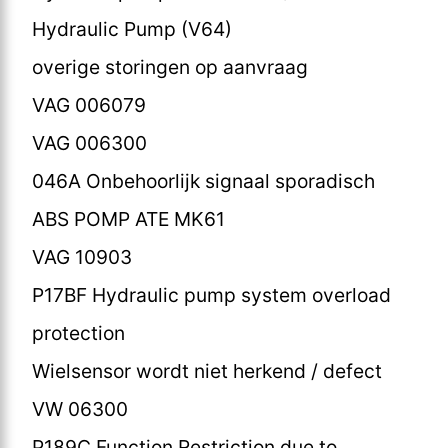
Hydraulic Pump (V64)
overige storingen op aanvraag
VAG 006079
VAG 006300
046A Onbehoorlijk signaal sporadisch
ABS POMP ATE MK61
VAG 10903
P17BF Hydraulic pump system overload
protection
Wielsensor wordt niet herkend / defect
VW 06300
P189C Function Restriction due to