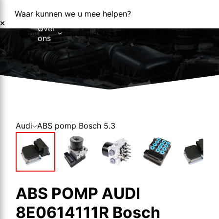
Waar kunnen we u mee helpen?
Over
Home
Reparaties
Reparatieformulier
Foutcodes
Co
ons
Over ons
Nieuws
Audi
ABS pomp Bosch 5.3
ABS POMP AUDI
8E0614111R Bosch